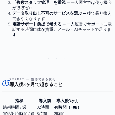
「複数スタッフ管理」を重視
─ 一人運営では使う機会
がほぼゼロ
データ取り出し不可のサービスを選ぶ
─ 後で乗り換え
できなくなります
電話サポート前提で考える
─ 一人運営でサポートに電
話する時間自体が貴重。メール・AIチャットで足りま
す
· · ·
05
RESULT — 期待できる変化
導入後3ヶ月で起きること
指標
導入前
導入後3ヶ月
施術時間 / 週
32時間
40時間（+8h）
電話対応時間 / 週
8時間
2時間