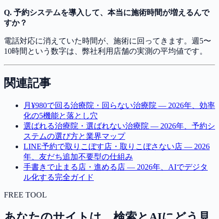
Q. 予約システムを導入して、本当に施術時間が増えるんで
すか？
電話対応に消えていた時間が、施術に回ってきます。週5〜
10時間という数字は、弊社利用店舗の実測の平均値です。
関連記事
月¥980で回る治療院・回らない治療院 — 2026年、効率
化の5機能と落とし穴
選ばれる治療院・選ばれない治療院 — 2026年、予約シ
ステムの選び方と業界マップ
LINE予約で取りこぼす店・取りこぼさない店 — 2026
年、友だち追加不要型の仕組み
手書きで止まる店・進める店 — 2026年、AIでデジタ
ル化する完全ガイド
FREE TOOL
あなたのサイトは、検索とAIにどう見