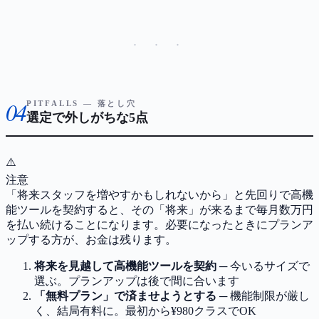
· · ·
04
PITFALLS — 落とし穴
選定で外しがちな5点
⚠️
注意
「将来スタッフを増やすかもしれないから」と先回りで高機
能ツールを契約すると、その「将来」が来るまで毎月数万円
を払い続けることになります。必要になったときにプランア
ップする方が、お金は残ります。
将来を見越して高機能ツールを契約
─ 今いるサイズで
選ぶ。プランアップは後で間に合います
「無料プラン」で済ませようとする
─ 機能制限が厳し
く、結局有料に。最初から¥980クラスでOK