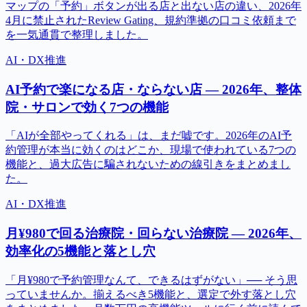
マップの「予約」ボタンが出る店と出ない店の違い、2026年
4月に禁止されたReview Gating、規約準拠の口コミ依頼まで
を一気通貫で整理しました。
AI・DX推進
AI予約で楽になる店・ならない店 — 2026年、整体
院・サロンで効く7つの機能
「AIが全部やってくれる」は、まだ嘘です。2026年のAI予
約管理が本当に効くのはどこか、現場で使われている7つの
機能と、過大広告に騙されないための線引きをまとめまし
た。
AI・DX推進
月¥980で回る治療院・回らない治療院 — 2026年、
効率化の5機能と落とし穴
「月¥980で予約管理なんて、できるはずがない」── そう思
っていませんか。揃えるべき5機能と、選定で外す落とし穴