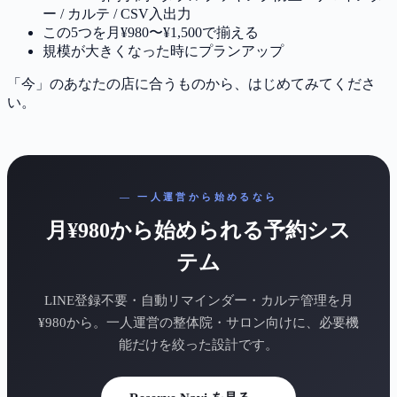
ー / カルテ / CSV入出力
この5つを月¥980〜¥1,500で揃える
規模が大きくなった時にプランアップ
「今」のあなたの店に合うものから、はじめてみてくださ
い。
— 一人運営から始めるなら
月¥980から始められる予約シス
テム
LINE登録不要・自動リマインダー・カルテ管理を月
¥980から。一人運営の整体院・サロン向けに、必要機
能だけを絞った設計です。