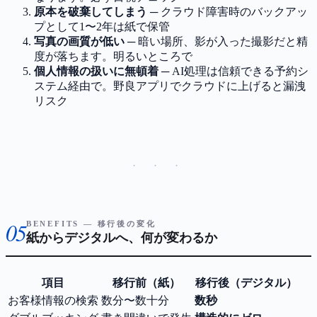
原本を破棄してしまう
─ クラウド障害時のバックアッ
プとして1〜2年は紙で保管
写真の画質が低い
─ 暗い場所、影が入った撮影だと精
度が落ちます。明るいところで
個人情報の扱いに無頓着
─ AI処理は信頼できる予約シ
ステム経由で。野良アプリでクラウドに上げると漏洩
リスク
· · ·
05
BENEFITS — 移行後の変化
紙からデジタルへ、何が変わるか
項目
移行前（紙）
移行後（デジタル）
お客様情報の検索
数分〜数十分
数秒