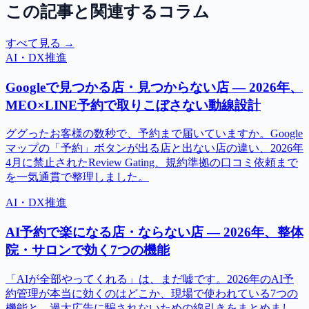
この記事と関連するコラム
すべて見る →
AI・DX推進
Googleで見つかる店・見つからない店 — 2026年、
MEO×LINE予約で取りこぼさない動線設計
ググったお客様の数秒で、予約まで届いていますか。Google
マップの「予約」ボタンが出る店と出ない店の違い、2026年
4月に禁止されたReview Gating、規約準拠の口コミ依頼まで
を一気通貫で整理しました。
AI・DX推進
AI予約で楽になる店・ならない店 — 2026年、整体
院・サロンで効く7つの機能
「AIが全部やってくれる」は、まだ嘘です。2026年のAI予
約管理が本当に効くのはどこか、現場で使われている7つの
機能と、過大広告に騙されないための線引きをまとめまし