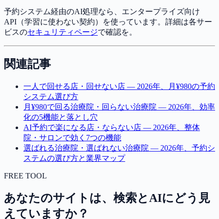
予約システム経由のAI処理なら、エンタープライズ向け
API（学習に使わない契約）を使っています。詳細は各サー
ビスの
セキュリティページ
で確認を。
関連記事
一人で回せる店・回せない店 — 2026年、月¥980の予約
システム選び方
月¥980で回る治療院・回らない治療院 — 2026年、効率
化の5機能と落とし穴
AI予約で楽になる店・ならない店 — 2026年、整体
院・サロンで効く7つの機能
選ばれる治療院・選ばれない治療院 — 2026年、予約シ
ステムの選び方と業界マップ
FREE TOOL
あなたのサイトは、検索とAIにどう見
えていますか？