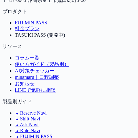
〒417-0043 静岡県富士市荒田島町3-20
プロダクト
FUJIMIN PASS
料金プラン
TASUKI PASS (開発中)
リソース
コラム一覧
使い方ガイド（製品別）
AI対策チェッカー
minamaru｜日程調整
お知らせ
LINEで気軽に相談
製品別ガイド
↳
Reserve Navi
↳
Shift Navi
↳
Ask Navi
↳
Rule Navi
↳
FUJIMIN PASS