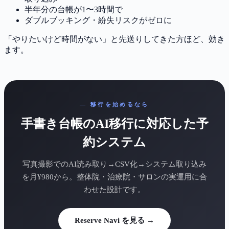
半年分の台帳が1〜3時間で
ダブルブッキング・紛失リスクがゼロに
「やりたいけど時間がない」と先送りしてきた方ほど、効き
ます。
— 移行を始めるなら
手書き台帳のAI移行に対応した予
約システム
写真撮影でのAI読み取り→CSV化→システム取り込み
を月¥980から。整体院・治療院・サロンの実運用に合
わせた設計です。
Reserve Navi を見る →