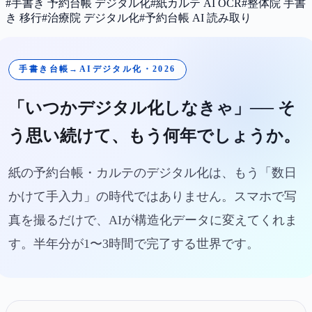
#
手書き 予約台帳 デジタル化
#
紙カルテ AI OCR
#
整体院 手書
き 移行
#
治療院 デジタル化
#
予約台帳 AI 読み取り
手書き台帳→AIデジタル化・2026
「いつかデジタル化しなきゃ」── そ
う思い続けて、もう何年でしょうか。
紙の予約台帳・カルテのデジタル化は、もう「数日
かけて手入力」の時代ではありません。スマホで写
真を撮るだけで、AIが構造化データに変えてくれま
す。半年分が1〜3時間で完了する世界です。