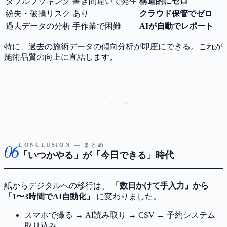
ダブルブッキング
書き間違いで発生
構造的にゼロ
紛失・破損リスク
あり
クラウド保管でゼロ
過去データの分析
手作業で困難
AIが自動でレポート
特に、過去の施術データの傾向分析が即座にできる。これが
施術品質の向上に直結します。
· · ·
06
CONCLUSION — まとめ
「いつかやる」が「今日できる」時代
紙からデジタルへの移行は、
「数日かけて手入力」から
「1〜3時間でAI自動化」
に変わりました。
スマホで撮る → AI読み取り → CSV → 予約システム
取り込み