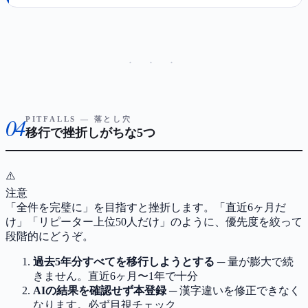
· · ·
04
PITFALLS — 落とし穴
移行で挫折しがちな5つ
⚠️
注意
「全件を完璧に」を目指すと挫折します。「直近6ヶ月だ
け」「リピーター上位50人だけ」のように、優先度を絞って
段階的にどうぞ。
過去5年分すべてを移行しようとする
─ 量が膨大で続
きません。直近6ヶ月〜1年で十分
AIの結果を確認せず本登録
─ 漢字違いを修正できなく
なります。必ず目視チェック