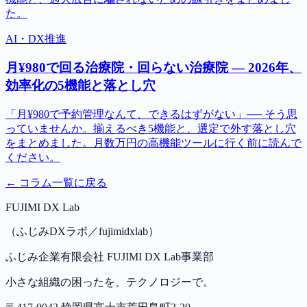
た。
AI・DX推進
月¥980で回る治療院・回らない治療院 — 2026年、
効率化の5機能と落とし穴
「月¥980で予約管理なんて、できるはずがない」── そう思
っていませんか。揃えるべき5機能と、選定で外す落とし穴
をまとめました。月数万円の高機能ツールに行く前に読んで
ください。
← コラム一覧に戻る
FUJIMI DX Lab
（ふじみDXラボ／fujimidxlab）
ふじみ企業有限会社 FUJIMI DX Lab事業部
小さな組織の困ったを、テクノロジーで。