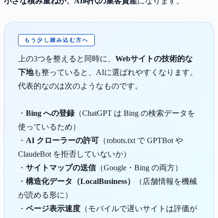
小さな積み重ねが、AI時代の集客資産
になります。
もう少し踏み込む方へ
上の3つを整えると同時に、
Webサイトの技術的な
下地
も整っていると、AIに選ばれやすくなります。
代表的なのは次のようなものです。
・
Bing への登録
（ChatGPT は Bing の検索データを
使っているため）
・
AI クローラーの許可
（robots.txt で GPTBot や
ClaudeBot を拒否していないか）
・
サイトマップの送信
（Google・Bing の両方）
・
構造化データ（LocalBusiness）
（店舗情報を機械
が読める形に）
・
ページ表示速度
（モバイルで遅いサイトは評価が