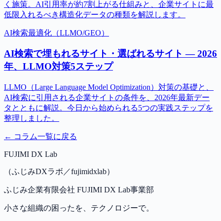
く施策。AI引用率が約7割上がる仕組みと、企業サイトに最
低限入れるべき構造化データの種類を解説します。
AI検索最適化（LLMO/GEO）
AI検索で埋もれるサイト・選ばれるサイト — 2026
年、LLMO対策5ステップ
LLMO（Large Language Model Optimization）対策の基礎と、
AI検索に引用される企業サイトの条件を、2026年最新デー
タとともに解説。今日から始められる5つの実践ステップを
整理しました。
← コラム一覧に戻る
FUJIMI DX Lab
（ふじみDXラボ／fujimidxlab）
ふじみ企業有限会社 FUJIMI DX Lab事業部
小さな組織の困ったを、テクノロジーで。