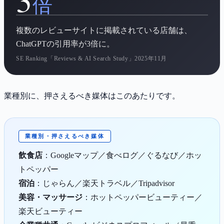
倍
複数のレビューサイトに掲載されている店舗は、
ChatGPTの引用率が3倍に。
SE Ranking「Reviews & AI Search Study」2025年11月
業種別に、押さえるべき媒体はこのあたりです。
業種別・押さえるべき媒体
飲食店
：Googleマップ／食べログ／ぐるなび／ホッ
トペッパー
宿泊
：じゃらん／楽天トラベル／Tripadvisor
美容・マッサージ
：ホットペッパービューティー／
楽天ビューティー