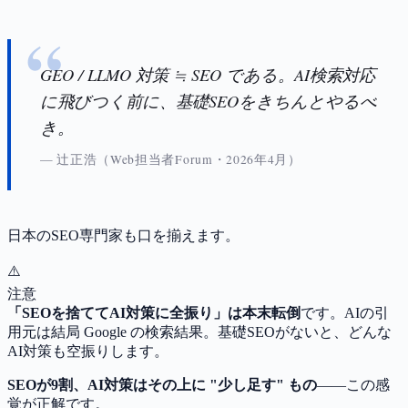
GEO / LLMO 対策 ≒ SEO である。AI検索対応
に飛びつく前に、基礎SEOをきちんとやるべ
き。
辻正浩（Web担当者Forum・2026年4月）
日本のSEO専門家も口を揃えます。
⚠️
注意
「SEOを捨ててAI対策に全振り」は本末転倒
です。AIの引
用元は結局 Google の検索結果。基礎SEOがないと、どんな
AI対策も空振りします。
SEOが9割、AI対策はその上に "少し足す" もの
——この感
覚が正解です。