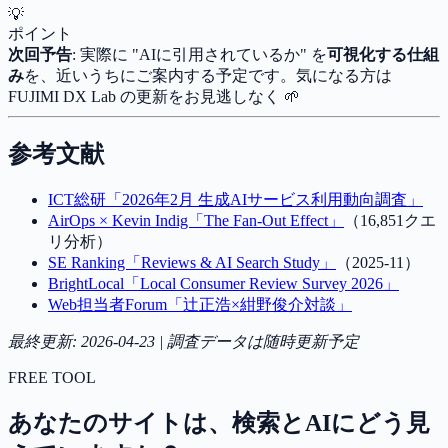
💡
ポイント
次回予告
: 実際に "AIに引用されているか" を
可視化する仕組
み
を、近いうちにご案内する予定です。気になる方は
FUJIMI DX Lab の更新をお見逃しなく 🌱
参考文献
ICT総研「2026年2月 生成AIサービス利用動向調査」
AirOps × Kevin Indig「The Fan-Out Effect」
（16,851クエ
リ分析）
SE Ranking「Reviews & AI Search Study」
（2025-11）
BrightLocal「Local Consumer Review Survey 2026」
Web担当者Forum「辻正浩×紺野俊介対談」
最終更新: 2026-04-23 | 調査データは随時更新予定
FREE TOOL
あなたのサイトは、検索とAIにどう見