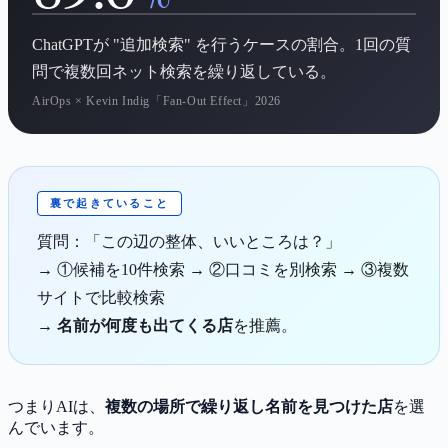
ChatGPTが "追加検索" を行うケースの割合。1回の質
問で複数回ネット検索を繰り返している。
AirOps × Kevin Indig「Fan-Out Effect」2026
裏で起きていること
質問：「この辺の整体、いいところは？」
→ ①候補を10件検索 → ②口コミを別検索 → ③複数
サイトで比較検索
→
名前が何度も出てくる店
を推薦。
つまりAIは、
複数の場所で繰り返し名前を見つけた店
を選
んでいます。